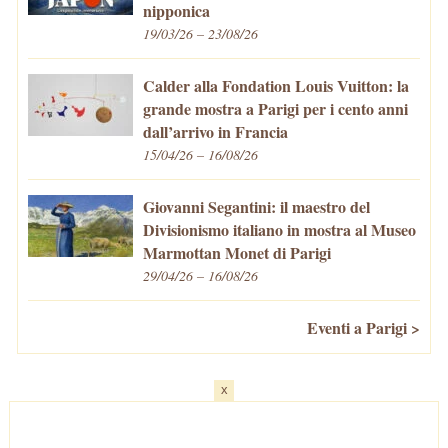
nipponica
19/03/26 – 23/08/26
Calder alla Fondation Louis Vuitton: la
grande mostra a Parigi per i cento anni
dall’arrivo in Francia
15/04/26 – 16/08/26
Giovanni Segantini: il maestro del
Divisionismo italiano in mostra al Museo
Marmottan Monet di Parigi
29/04/26 – 16/08/26
Eventi a Parigi >
x
Home
-
Cosa fare/vedere
-
Eventi a Parigi
-
Mangiare e Bere
-
Trasporti
-
Vivere a Parigi
-
Curiosità
-
Newsletter