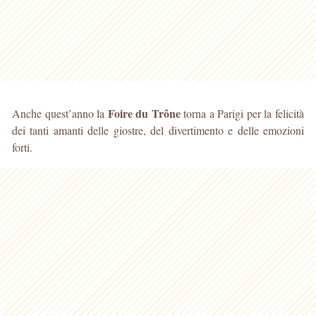
Foire du Trône
Anche quest’anno la
torna a Parigi per la felicità
dei tanti amanti delle giostre, del divertimento e delle emozioni
forti.