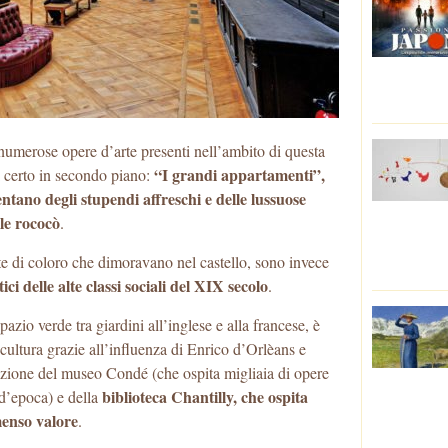
 numerose opere d’arte presenti nell’ambito di questa
“I grandi appartamenti”,
di certo in secondo piano:
entano degli stupendi affreschi e delle lussuose
ile rococò
.
ate di coloro che dimoravano nel castello, sono invece
etici delle alte classi sociali del XIX secolo
.
zio verde tra giardini all’inglese e alla francese, è
cultura grazie all’influenza di Enrico d’Orlèans e
ituzione del museo Condé (che ospita migliaia di opere
biblioteca Chantilly, che ospita
e d’epoca) e della
mmenso valore
.