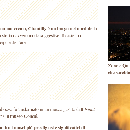
onima crema, Chantilly è un borgo nel nord della
 storia davvero molto suggestive. Il castello
di
cipale dell’area.
Zone e Quar
che sarebbe
medioevo fu trasformato in un museo gestito dall’
Istitut
museo Condé
ns: il
.
o tra i musei più prestigiosi e significativi di