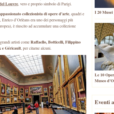
del Louvre
, vero e proprio simbolo di Parigi.
I 20 Musei 
ppassionato collezionista di opere d’arte
, quadri e
pi, Enrico d’Orlèans era uno dei personaggi più
Europea), è riuscito ad accumulare una collezione
Raffaello, Botticelli, Filippino
 grandi artisti come
 e Géricault
, per citarne alcuni.
Le 10 Oper
Museo d’Or
Eventi a