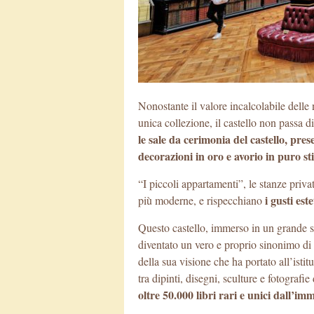
Nonostante il valore incalcolabile delle
unica collezione, il castello non passa 
le sale da cerimonia del castello, pres
decorazioni in oro e avorio in puro st
“I piccoli appartamenti”, le stanze priv
i gusti est
più moderne, e rispecchiano
Questo castello, immerso in un grande spa
diventato un vero e proprio sinonimo di 
della sua visione che ha portato all’ist
tra dipinti, disegni, sculture e fotografi
oltre 50.000 libri rari e unici dall’i