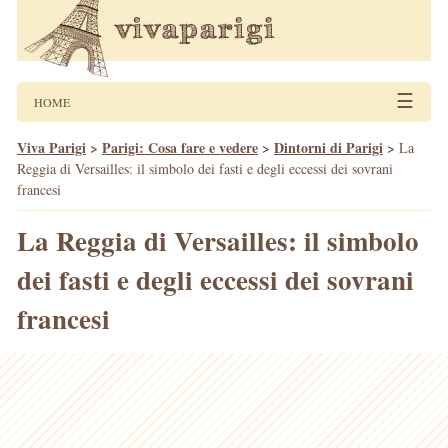
☰
HOME
Viva Parigi
>
Parigi: Cosa fare e vedere
>
Dintorni di Parigi
>
La
Reggia di Versailles: il simbolo dei fasti e degli eccessi dei sovrani
francesi
La Reggia di Versailles: il simbolo
dei fasti e degli eccessi dei sovrani
francesi