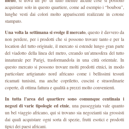
meno
, si trova un po’ di tutto mentre alcune cose si possono
acquistare solo in questo quartiere, come ad esempio i “boubou”,
lunghe vesti dai colori molto appariscenti realizzate in cotone
stampato.
Una volta la settimana si svolge il mercato
, questo è davvero da
non perdere, per i prodotti che si possono trovare tanto e per la
location del tutto originale, il mercato si estende lungo gran parte
del viadotto della linea del metro, creando un’atmosfera del tutto
innaturale per Parigi, trasformandola in una città orientale. In
questo mercato si possono trovare molti prodotti etnici, in modo
particolare artigianato nord africano come i bellissimi tessuti
ricamati tunisini, ma anche copriletto, cuscini e straordinarie
coperte, di ottima fattura e qualità a prezzi molto convenienti.
In tutta l’area del quartiere sono comunque centinaia i
negozi di varie tipologie ed etnie
, una passeggiata vale quanto
un bel viaggio africano, qui si trovano sia negozianti sia grossisti
dai quali acquistare ogni sorta di spezie, frutti esotici e prodotti
tipici dei paesi africani.