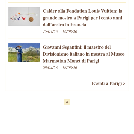
Calder alla Fondation Louis Vuitton: la
grande mostra a Parigi per i cento anni
dall’arrivo in Francia
15/04/26 – 16/08/26
Giovanni Segantini: il maestro del
Divisionismo italiano in mostra al Museo
Marmottan Monet di Parigi
29/04/26 – 16/08/26
Eventi a Parigi >
x
Home
-
Cosa fare/vedere
-
Eventi a Parigi
-
Mangiare e Bere
-
Trasporti
-
Vivere a Parigi
-
Curiosità
-
Newsletter
© VivaParigi.com - P.IVA: 11657680010 -
info@vivaparigi.com
-
Lavora con Noi
-
Privacy Policy
-
Cookie Policy
-
Mappa del Sito
-
Contatti
-
Facebook