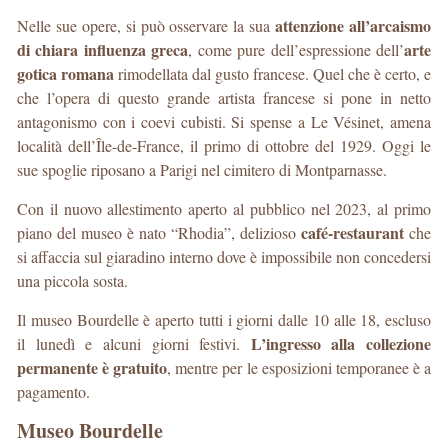
attenzione all’arcaismo
Nelle sue opere, si può osservare la sua
di chiara influenza greca
arte
, come pure dell’espressione dell’
gotica romana
rimodellata dal gusto francese. Quel che è certo, e
che l’opera di questo grande artista francese si pone in netto
antagonismo con i coevi cubisti. Si spense a Le Vésinet, amena
località dell’Île-de-France, il primo di ottobre del 1929. Oggi le
sue spoglie riposano a Parigi nel cimitero di Montparnasse.
Con il nuovo allestimento aperto al pubblico nel 2023, al primo
café-restaurant
piano del museo è nato “Rhodia”, delizioso
che
si affaccia sul giaradino interno dove è impossibile non concedersi
una piccola sosta.
Il museo Bourdelle è aperto tutti i giorni dalle 10 alle 18, escluso
L’ingresso alla collezione
il lunedì e alcuni giorni festivi.
permanente è gratuito
, mentre per le esposizioni temporanee è a
pagamento.
Museo Bourdelle