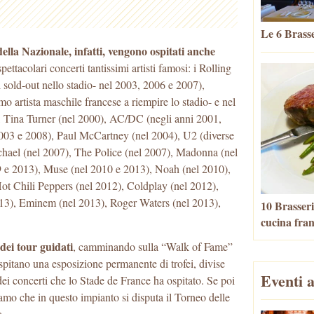
Le 6 Brasse
 della Nazionale, infatti, vengono ospitati anche
pettacolari concerti tantissimi artisti famosi: i Rolling
 sold-out nello stadio- nel 2003, 2006 e 2007),
o artista maschile francese a riempire lo stadio- e nel
, Tina Turner (nel 2000), AC/DC (negli anni 2001,
003 e 2008), Paul McCartney (nel 2004), U2 (diverse
hael (nel 2007), The Police (nel 2007), Madonna (nel
e 2013), Muse (nel 2010 e 2013), Noah (nel 2010),
t Chili Peppers (nel 2012), Coldplay (nel 2012),
13), Eminem (nel 2013), Roger Waters (nel 2013),
10 Brasseri
cucina fra
 dei tour guidati
, camminando sulla “Walk of Fame”
ospitano una esposizione permanente di trofei, divise
Eventi a
dei concerti che lo Stade de France ha ospitato. Se poi
iamo che in questo impianto si disputa il Torneo delle
a.