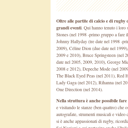
Oltre alle partite di calcio e di rugby
grandi eventi
. Qui hanno tenuto i loro s
Stones (nel 1998 -primo gruppo a fare il
Johnny Hallyday (tre date nel 1998 -prim
2009), Céline Dion (due date nel 1999)
2009 e 2010), Bruce Springsteen (nel 2
date nel 2005, 2009, 2010), George Mic
2008 e 2012), Depeche Mode (nel 2009 
The Black Eyed Peas (nel 2011), Red Ho
Lady Gaga (nel 2012), Rihanna (nel 20
One Direction (nel 2014).
Nella struttura è anche possibile fare
e visitando le stanze (ben quattro) che 
autografate, strumenti musicali e video 
si è anche appassionati di rugby, ricord
Sei Nazioni a cui partecipa anche l’Itali