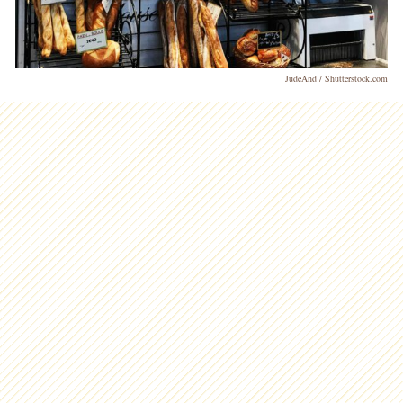
JudeAnd / Shutterstock.com