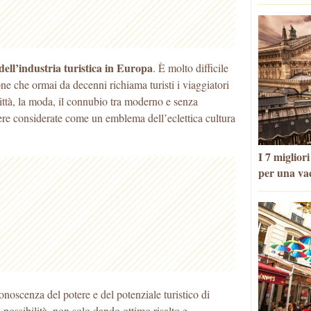
ell’industria turistica in Europa
. È molto difficile
e che ormai da decenni richiama turisti i viaggiatori
città, la moda, il connubio tra moderno e senza
e considerate come un emblema dell’eclettica cultura
I 7 miglior
per una va
noscenza del potere e del potenziale turistico di
 possibilità, non solo dando ottimo risalto e