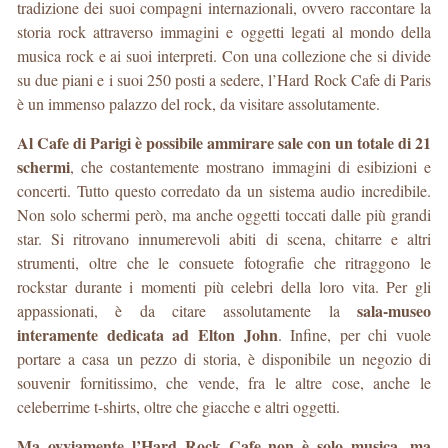
tradizione dei suoi compagni internazionali, ovvero raccontare la
storia rock attraverso immagini e oggetti legati al mondo della
musica rock e ai suoi interpreti. Con una collezione che si divide
su due piani e i suoi 250 posti a sedere, l’Hard Rock Cafe di Paris
è un immenso palazzo del rock, da visitare assolutamente.
Al Cafe di Parigi è possibile ammirare sale con un totale di 21
schermi
, che costantemente mostrano immagini di esibizioni e
concerti. Tutto questo corredato da un sistema audio incredibile.
Non solo schermi però, ma anche oggetti toccati dalle più grandi
star. Si ritrovano innumerevoli abiti di scena, chitarre e altri
strumenti, oltre che le consuete fotografie che ritraggono le
rockstar durante i momenti più celebri della loro vita. Per gli
sala-museo
appassionati, è da citare assolutamente la
interamente dedicata ad Elton John
. Infine, per chi vuole
portare a casa un pezzo di storia, è disponibile un negozio di
souvenir fornitissimo, che vende, fra le altre cose, anche le
celeberrime t-shirts, oltre che giacche e altri oggetti.
Ma ovviamente l’Hard Rock Cafe non è solo musica, ma