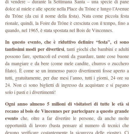
di vendere – durante la Settimana Santa – una specie di pane
dolce al miele e alle spezie nella Place du Trône e lungo l’Avenue
du Trône (da cui il nome della festa). Nata come piccola festa
rionale, quindi, la Foire du Trône è cresciuta con il tempo, fino a
quando, nel 1965, è stata spostata nel Bois de Vincennes.
In questo evento, che è riduttivo definire “festa”, ci sono
tantissimi modi per divertirsi
, tanti giochi che bambini e adulti
possono fare, spettacoli ed eventi da guardare, tante cose buone
da mangiare e da bere (come mele candite, churros o zucchero
filato). È come se un immenso parco divertimenti fosse aperto a
tutti, gratuitamente, per due mesi l’anno, tutti i giorni, 24 ore su
24. Non ci sono biglietti di ingresso da acquistare e si pagano
solo i pasti e i divertimenti!
Ogni anno almeno 5 milioni di visitatori di tutte le età si
recano al bois de Vincennes per partecipare a questo grande
evento
che, oltre a far divertire le persone, dà anche molte
opportunità di lavoro (basta pensare al numero di tecnici che
devono verificare costantemente la sicurezza delle giostre). Ci