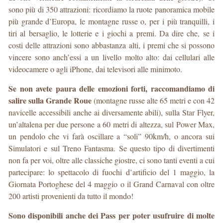
sono più di 350 attrazioni: ricordiamo la ruote panoramica mobile
più grande d’Europa, le montagne russe o, per i più tranquilli, i
tiri al bersaglio, le lotterie e i giochi a premi. Da dire che, se i
costi delle attrazioni sono abbastanza alti, i premi che si possono
vincere sono anch’essi a un livello molto alto: dai cellulari alle
videocamere o agli iPhone, dai televisori alle minimoto.
Se non avete paura delle emozioni forti, raccomandiamo di
salire sulla Grande Roue
(montagne russe alte 65 metri e con 42
navicelle accessibili anche ai diversamente abili), sulla Star Flyer,
un’altalena per due persone a 60 metri di altezza, sul Power Max,
un pendolo che vi farà oscillare a “soli” 90km/h, o ancora sui
Simulatori e sul Treno Fantasma. Se questo tipo di divertimenti
non fa per voi, oltre alle classiche giostre, ci sono tanti eventi a cui
partecipare: lo spettacolo di fuochi d’artificio del 1 maggio, la
Giornata Portoghese del 4 maggio o il Grand Carnaval con oltre
200 artisti provenienti da tutto il mondo!
Sono disponibili anche dei Pass per poter usufruire di molte