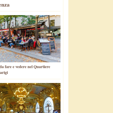
enza
da fare e vedere nel Quartiere
arigi