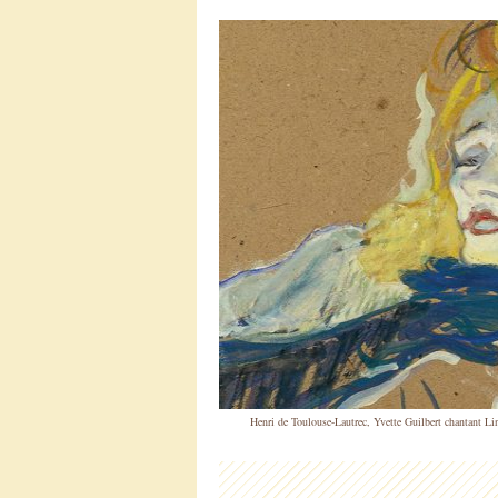
Henri de Toulouse-Lautrec, Yvette Guilbert chantant L