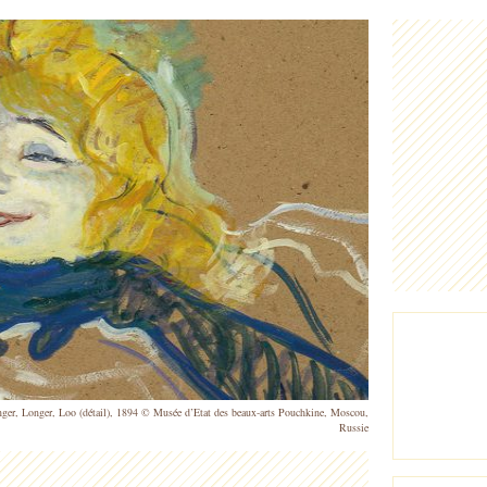
inger, Longer, Loo (détail), 1894 © Musée d’Etat des beaux-arts Pouchkine, Moscou,
Russie