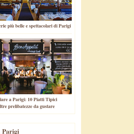
rie più belle e spettacolari di Parigi
re a Parigi: 10 Piatti Tipici
altre prelibatezze da gustare
 Parigi