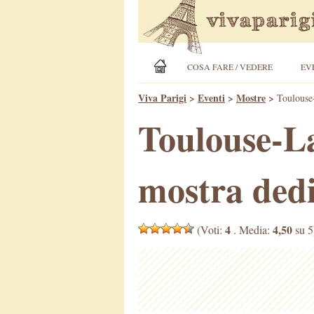
COSA FARE / VEDERE
EV
Viva Parigi
>
Eventi
>
Mostre
>
Toulouse-
Toulouse-La
mostra dedi
4
4,50
(Voti:
. Media:
su 5