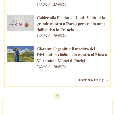
19/03/26 – 23/08/26
Calder alla Fondation Louis Vuitton: la
grande mostra a Parigi per i cento anni
dall’arrivo in Francia
15/04/26 – 16/08/26
Giovanni Segantini: il maestro del
Divisionismo italiano in mostra al Museo
Marmottan Monet di Parigi
29/04/26 – 16/08/26
Eventi a Parigi >
x
Home
-
Cosa fare/vedere
-
Eventi a Parigi
-
Mangiare e Bere
-
Trasporti
-
Vivere a Parigi
-
Curiosità
-
Newsletter
© VivaParigi.com - P.IVA: 11657680010 -
info@vivaparigi.com
-
Lavora con Noi
-