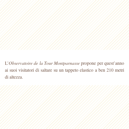
L’
Observatoire de la Tour Montparnasse
propone per quest’anno
ai suoi visitatori di saltare su un tappeto elastico a ben 210 metri
di altezza.