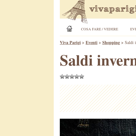
COSA FARE / VEDERE
EV
Viva Parigi
>
Eventi
>
Shopping
>
Saldi 
Saldi invern