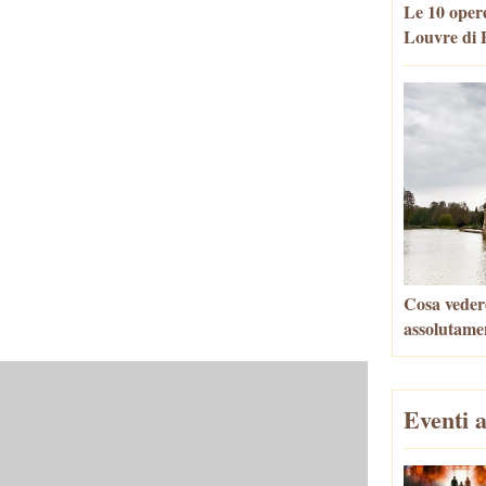
Le 10 opere
Louvre di P
Cosa vedere
assolutame
Eventi a