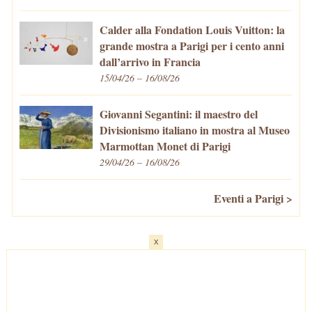
Calder alla Fondation Louis Vuitton: la
grande mostra a Parigi per i cento anni
dall’arrivo in Francia
15/04/26 – 16/08/26
Giovanni Segantini: il maestro del
Divisionismo italiano in mostra al Museo
Marmottan Monet di Parigi
29/04/26 – 16/08/26
Eventi a Parigi >
x
Home
-
Cosa fare/vedere
-
Eventi a Parigi
-
Mangiare e Bere
-
Trasporti
-
Vivere a Parigi
-
Curiosità
-
Newsletter
© VivaParigi.com - P.IVA: 11657680010 -
info@vivaparigi.com
-
Lavora con Noi
-
Privacy Policy
-
Cookie Policy
-
Mappa del Sito
-
Contatti
-
Facebook