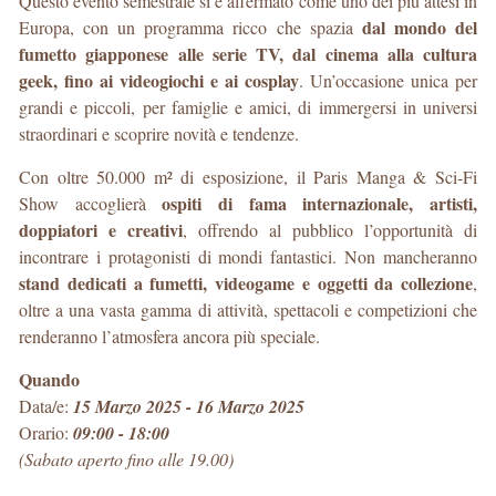
Questo evento semestrale si è affermato come uno dei più attesi in
dal mondo del
Europa, con un programma ricco che spazia
fumetto giapponese alle serie TV, dal cinema alla cultura
geek, fino ai videogiochi e ai cosplay
. Un’occasione unica per
grandi e piccoli, per famiglie e amici, di immergersi in universi
straordinari e scoprire novità e tendenze.
Con oltre 50.000 m² di esposizione, il Paris Manga & Sci-Fi
ospiti di fama internazionale, artisti,
Show accoglierà
doppiatori e creativi
, offrendo al pubblico l’opportunità di
incontrare i protagonisti di mondi fantastici. Non mancheranno
stand dedicati a fumetti, videogame e oggetti da collezione
,
oltre a una vasta gamma di attività, spettacoli e competizioni che
renderanno l’atmosfera ancora più speciale.
Quando
Data/e:
15 Marzo 2025 - 16 Marzo 2025
Orario:
09:00 - 18:00
(Sabato aperto fino alle 19.00)