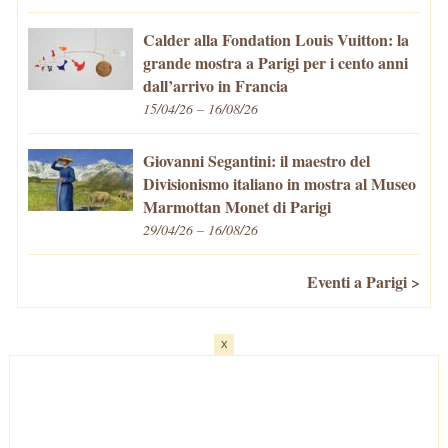
Calder alla Fondation Louis Vuitton: la
grande mostra a Parigi per i cento anni
dall’arrivo in Francia
15/04/26 – 16/08/26
Giovanni Segantini: il maestro del
Divisionismo italiano in mostra al Museo
Marmottan Monet di Parigi
29/04/26 – 16/08/26
Eventi a Parigi >
x
Home
-
Cosa fare/vedere
-
Eventi a Parigi
-
Mangiare e Bere
-
Trasporti
-
Vivere a Parigi
-
Curiosità
-
Newsletter
© VivaParigi.com - P.IVA: 11657680010 -
info@vivaparigi.com
-
Lavora con Noi
-
Privacy Policy
-
Cookie Policy
-
Mappa del Sito
-
Contatti
-
Facebook