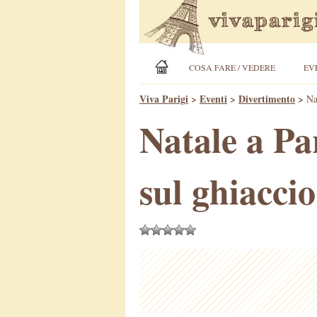
COSA FARE / VEDERE
EV
Viva Parigi
>
Eventi
>
Divertimento
>
Na
Natale a Par
sul ghiaccio