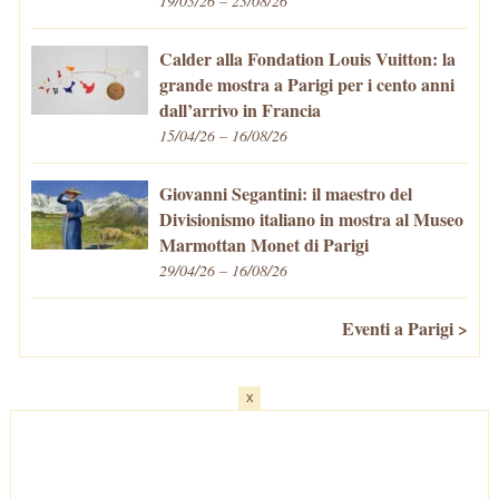
19/03/26 – 23/08/26
Calder alla Fondation Louis Vuitton: la
grande mostra a Parigi per i cento anni
dall’arrivo in Francia
15/04/26 – 16/08/26
Giovanni Segantini: il maestro del
Divisionismo italiano in mostra al Museo
Marmottan Monet di Parigi
29/04/26 – 16/08/26
Eventi a Parigi >
x
Home
-
Cosa fare/vedere
-
Eventi a Parigi
-
Mangiare e Bere
-
Trasporti
-
Vivere a Parigi
-
Curiosità
-
Newsletter
© VivaParigi.com - P.IVA: 11657680010 -
info@vivaparigi.com
-
Lavora con Noi
-
Privacy Policy
-
Cookie Policy
-
Mappa del Sito
-
Contatti
-
Facebook