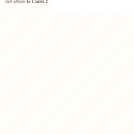
Io Canto 2
dall’album
.