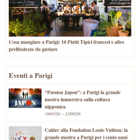
Cosa mangiare a Parigi: 10 Piatti Tipici francesi e altre
prelibatezze da gustare
Eventi a Parigi
“Passion Japon”: a Parigi la grande
mostra immersiva sulla cultura
nipponica
19/03/26 – 23/08/26
Calder alla Fondation Louis Vuitton: la
grande mostra a Parigi per i cento anni