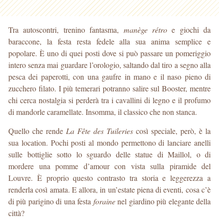
Tra autoscontri, trenino fantasma,
manège rétro
e giochi da
baraccone, la festa resta fedele alla sua anima semplice e
popolare. È uno di quei posti dove si può passare un pomeriggio
intero senza mai guardare l’orologio, saltando dal tiro a segno alla
pesca dei paperotti, con una gaufre in mano e il naso pieno di
zucchero filato. I più temerari potranno salire sul Booster, mentre
chi cerca nostalgia si perderà tra i cavallini di legno e il profumo
di mandorle caramellate. Insomma, il classico che non stanca.
Quello che rende
La Fête des Tuileries
così speciale, però, è la
sua location. Pochi posti al mondo permettono di lanciare anelli
sulle bottiglie sotto lo sguardo delle statue di Maillol, o di
mordere una pomme d’amour con vista sulla piramide del
Louvre. È proprio questo contrasto tra storia e leggerezza a
renderla così amata. E allora, in un’estate piena di eventi, cosa c’è
di più parigino di una festa
foraine
nel giardino più elegante della
città?