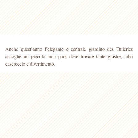
Anche quest’anno l’elegante e centrale giardino des Tuileries
accoglie un piccolo luna park dove trovare tante giostre, cibo
casereccio e divertimento.