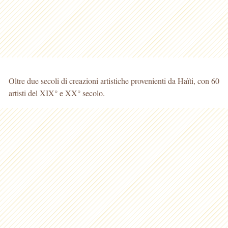
Oltre due secoli di creazioni artistiche provenienti da Haïti, con 60
artisti del XIX° e XX° secolo.