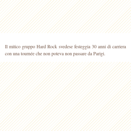
Il mitico gruppo Hard Rock svedese festeggia 30 anni di carriera
con una tournée che non poteva non passare da Parigi.