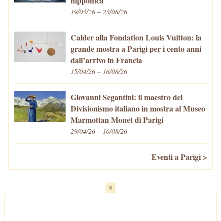
nipponica
19/03/26 – 23/08/26
Calder alla Fondation Louis Vuitton: la
grande mostra a Parigi per i cento anni
dall’arrivo in Francia
15/04/26 – 16/08/26
Giovanni Segantini: il maestro del
Divisionismo italiano in mostra al Museo
Marmottan Monet di Parigi
29/04/26 – 16/08/26
Eventi a Parigi >
x
Home
-
Cosa fare/vedere
-
Eventi a Parigi
-
Mangiare e Bere
-
Trasporti
-
Vivere a Parigi
-
Curiosità
-
Newsletter
© VivaParigi.com - P.IVA: 11657680010 -
info@vivaparigi.com
-
Lavora con Noi
-