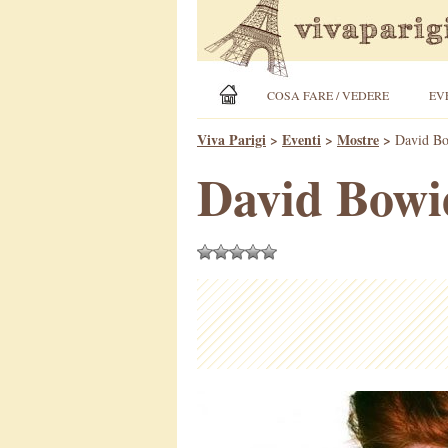
COSA FARE / VEDERE
EV
Viva Parigi
>
Eventi
>
Mostre
>
David Bo
David Bowie