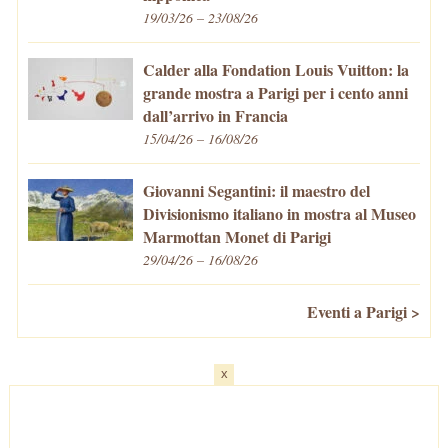
19/03/26 – 23/08/26
Calder alla Fondation Louis Vuitton: la
grande mostra a Parigi per i cento anni
dall’arrivo in Francia
15/04/26 – 16/08/26
Giovanni Segantini: il maestro del
Divisionismo italiano in mostra al Museo
Marmottan Monet di Parigi
29/04/26 – 16/08/26
Eventi a Parigi >
x
Home
-
Cosa fare/vedere
-
Eventi a Parigi
-
Mangiare e Bere
-
Trasporti
-
Vivere a Parigi
-
Curiosità
-
Newsletter
© VivaParigi.com - P.IVA: 11657680010 -
info@vivaparigi.com
-
Lavora con Noi
-