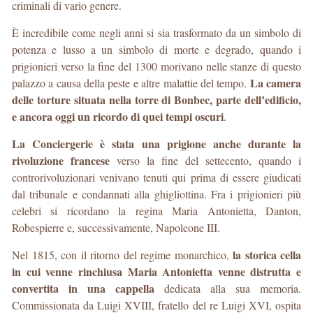
criminali di vario genere.
È incredibile come negli anni si sia trasformato da un simbolo di
potenza e lusso a un simbolo di morte e degrado, quando i
prigionieri verso la fine del 1300 morivano nelle stanze di questo
La camera
palazzo a causa della peste e altre malattie del tempo.
delle torture situata nella torre di Bonbec, parte dell’edificio,
e ancora oggi un ricordo di quei tempi oscuri
.
La Conciergerie è stata una prigione anche durante la
rivoluzione francese
verso la fine del settecento, quando i
controrivoluzionari venivano tenuti qui prima di essere giudicati
dal tribunale e condannati alla ghigliottina. Fra i prigionieri più
celebri si ricordano la regina Maria Antonietta, Danton,
Robespierre e, successivamente, Napoleone III.
la storica cella
Nel 1815, con il ritorno del regime monarchico,
in cui venne rinchiusa Maria Antonietta venne distrutta e
convertita in una cappella
dedicata alla sua memoria.
Commissionata da Luigi XVIII, fratello del re Luigi XVI, ospita