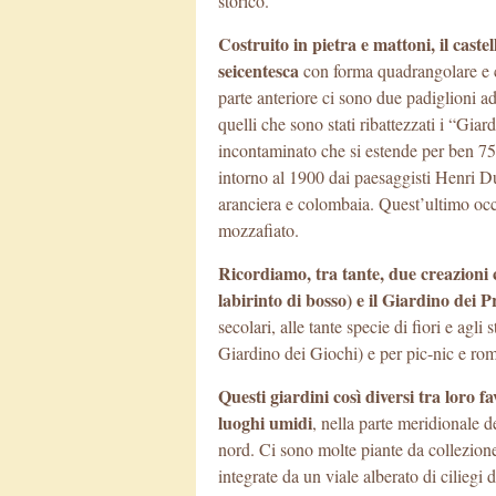
storico.
Costruito in pietra e mattoni, il caste
seicentesca
con forma quadrangolare e c
parte anteriore ci sono due padiglioni a
quelli che sono stati ribattezzati i “Gia
incontaminato che si estende per ben 75 e
intorno al 1900 dai paesaggisti Henri Du
aranciera e colombaia. Quest’ultimo occ
mozzafiato.
Ricordiamo, tra tante, due creazioni c
labirinto di bosso) e il Giardino dei P
secolari, alle tante specie di fiori e agli
Giardino dei Giochi) e per pic-nic e roma
Questi giardini così diversi tra loro f
luoghi umidi
, nella parte meridionale de
nord. Ci sono molte piante da collezione
integrate da un viale alberato di ciliegi 