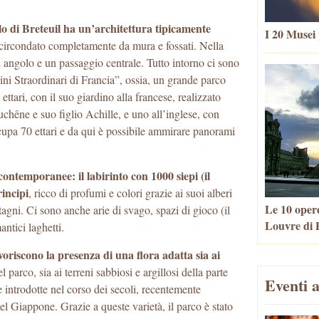
llo di Breteuil ha un’architettura tipicamente
I 20 Musei 
ircondato completamente da mura e fossati. Nella
d angolo e un passaggio centrale. Tutto intorno ci sono
rdini Straordinari di Francia”, ossia, un grande parco
ttari, con il suo giardino alla francese, realizzato
chêne e suo figlio Achille, e uno all’inglese, con
upa 70 ettari e da qui è possibile ammirare panorami
ontemporanee: il labirinto con 1000 siepi (il
rincipi
, ricco di profumi e colori grazie ai suoi alberi
Le 10 opere
 stagni. Ci sono anche arie di svago, spazi di gioco (il
Louvre di P
ntici laghetti.
avoriscono la presenza di una flora adatta sia ai
l parco, sia ai terreni sabbiosi e argillosi della parte
Eventi a
 introdotte nel corso dei secoli, recentemente
del Giappone. Grazie a queste varietà, il parco è stato