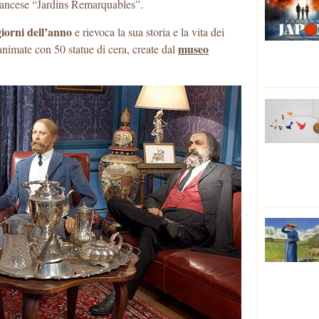
Francese “Jardins Remarquables”.
 giorni dell’anno
e rievoca la sua storia e la vita dei
museo
nimate con 50 statue di cera, create dal