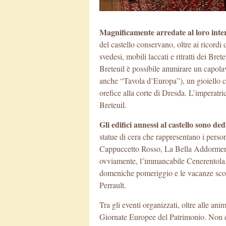
Magnificamente arredate al loro inter
del castello conservano, oltre ai ricordi 
svedesi, mobili laccati e ritratti dei Bre
Breteuil è possibile ammirare un capolav
anche “Tavola d’Europa”), un gioiello c
orefice alla corte di Dresda. L’imperat
Breteuil.
Gli edifici annessi al castello sono de
statue di cera che rappresentano i perso
Cappuccetto Rosso, La Bella Addormentat
ovviamente, l’immancabile Cenerentola.
domeniche pomeriggio e le vacanze scola
Perrault.
Tra gli eventi organizzati, oltre alle an
Giornate Europee del Patrimonio. Non dis