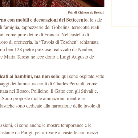
Foto di Château de Breteuil
no con mobili e decorazioni del Settecento
, le sale
di famiglia, tappezzerie del Gobelins, terrecotte reali
teuil come pure dei re di Francia. Nel castello di
oro di oreficeria, la “Tavola di Teschen” (chiamata
on ben 128 pietre preziose realizzato da Neuber,
rice Maria Teresa ne fece dono a Luigi Augusto de
dicati ai bambini, ma non solo
: qui sono ospitate sette
naggi dei famosi racconti di Charles Perrault, come
a nel Bosco, Pollicino, il Gatto con gli Stivali e,
 Sono proposte molte animazioni, mentre le
stiche sono dedicate alla narrazione delle favole di
imazioni, ci sono anche le mostre temporanee e le
tante da Parigi, per arrivare al castello con mezzi