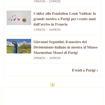
19/03/26 – 23/08/26
Calder alla Fondation Louis Vuitton: la
grande mostra a Parigi per i cento anni
dall’arrivo in Francia
15/04/26 – 16/08/26
Giovanni Segantini: il maestro del
Divisionismo italiano in mostra al Museo
Marmottan Monet di Parigi
29/04/26 – 16/08/26
Eventi a Parigi >
x
Home
-
Cosa fare/vedere
-
Eventi a Parigi
-
Mangiare e Bere
-
Trasporti
-
Vivere a Parigi
-
Curiosità
-
Newsletter
© VivaParigi.com - P.IVA: 11657680010 -
info@vivaparigi.com
-
Lavora con Noi
-
Privacy Policy
-
Cookie Policy
-
Mappa del Sito
-
Contatti
-
Facebook