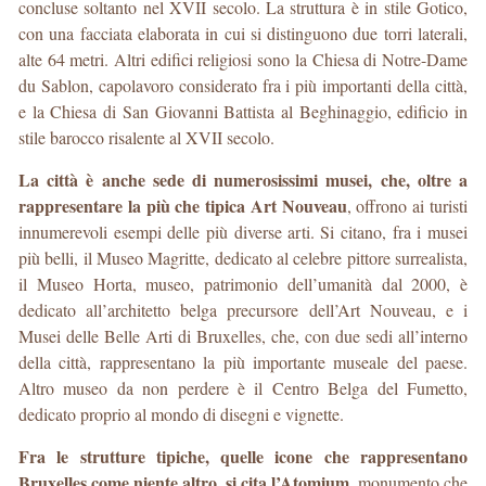
concluse soltanto nel XVII secolo. La struttura è in stile Gotico,
con una facciata elaborata in cui si distinguono due torri laterali,
alte 64 metri. Altri edifici religiosi sono la Chiesa di Notre-Dame
du Sablon, capolavoro considerato fra i più importanti della città,
e la Chiesa di San Giovanni Battista al Beghinaggio, edificio in
stile barocco risalente al XVII secolo.
La città è anche sede di numerosissimi musei, che, oltre a
rappresentare la più che tipica Art Nouveau
, offrono ai turisti
innumerevoli esempi delle più diverse arti. Si citano, fra i musei
più belli, il Museo Magritte, dedicato al celebre pittore surrealista,
il Museo Horta, museo, patrimonio dell’umanità dal 2000, è
dedicato all’architetto belga precursore dell’Art Nouveau, e i
Musei delle Belle Arti di Bruxelles, che, con due sedi all’interno
della città, rappresentano la più importante museale del paese.
Altro museo da non perdere è il Centro Belga del Fumetto,
dedicato proprio al mondo di disegni e vignette.
Fra le strutture tipiche, quelle icone che rappresentano
Bruxelles come niente altro, si cita l’Atomium
, monumento che