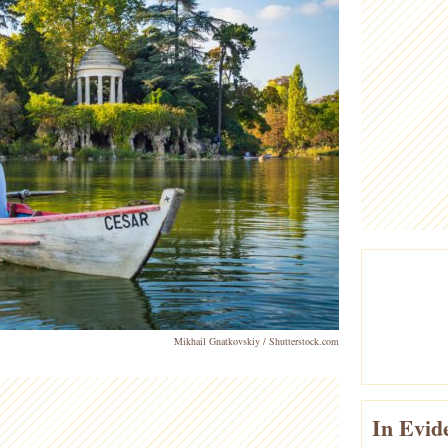
Mikhail Gnatkovskiy / Shutterstock.com
In Evid