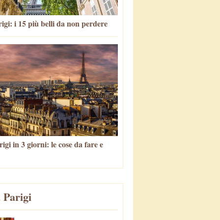
igi: i 15 più belli da non perdere
igi in 3 giorni: le cose da fare e
 Parigi