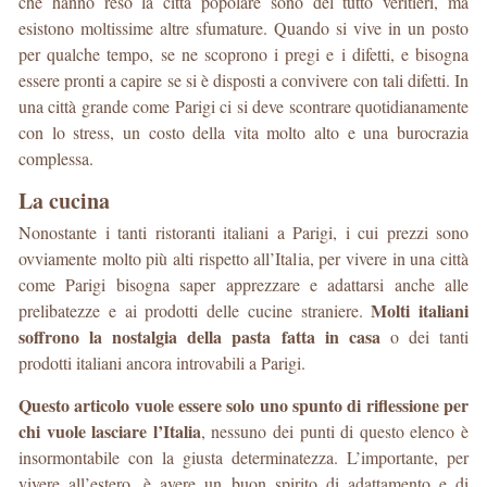
che hanno reso la città popolare sono del tutto veritieri, ma
esistono moltissime altre sfumature. Quando si vive in un posto
per qualche tempo, se ne scoprono i pregi e i difetti, e bisogna
essere pronti a capire se si è disposti a convivere con tali difetti. In
una città grande come Parigi ci si deve scontrare quotidianamente
con lo stress, un costo della vita molto alto e una burocrazia
complessa.
La cucina
Nonostante i tanti ristoranti italiani a Parigi, i cui prezzi sono
ovviamente molto più alti rispetto all’Italia, per vivere in una città
come Parigi bisogna saper apprezzare e adattarsi anche alle
Molti italiani
prelibatezze e ai prodotti delle cucine straniere.
soffrono la nostalgia della pasta fatta in casa
o dei tanti
prodotti italiani ancora introvabili a Parigi.
Questo articolo vuole essere solo uno spunto di riflessione per
chi vuole lasciare l’Italia
, nessuno dei punti di questo elenco è
insormontabile con la giusta determinatezza. L’importante, per
vivere all’estero, è avere un buon spirito di adattamento e di