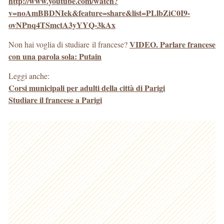
http://www.youtube.com/watch?
v=noAmBBDNIek&feature=share&list=PLlbZiC0I9-
ovNPnq4TSmctA3yYYQ-3kAx
VIDEO. Parlare francese
Non hai voglia di studiare il francese?
con una parola sola: Putain
Leggi anche:
Corsi municipali per adulti della città di Parigi
Studiare il francese a Parigi