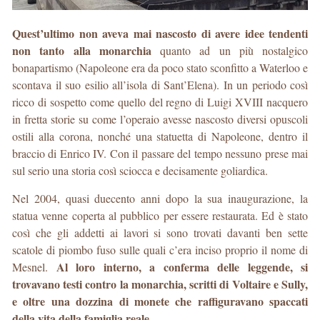
Quest’ultimo non aveva mai nascosto di avere idee tendenti
non tanto alla monarchia
quanto ad un più nostalgico
bonapartismo (Napoleone era da poco stato sconfitto a Waterloo e
scontava il suo esilio all’isola di Sant’Elena). In un periodo così
ricco di sospetto come quello del regno di Luigi XVIII nacquero
in fretta storie su come l’operaio avesse nascosto diversi opuscoli
ostili alla corona, nonché una statuetta di Napoleone, dentro il
braccio di Enrico IV. Con il passare del tempo nessuno prese mai
sul serio una storia così sciocca e decisamente goliardica.
Nel 2004, quasi duecento anni dopo la sua inaugurazione, la
statua venne coperta al pubblico per essere restaurata. Ed è stato
così che gli addetti ai lavori si sono trovati davanti ben sette
scatole di piombo fuso sulle quali c’era inciso proprio il nome di
Al loro interno, a conferma delle leggende, si
Mesnel.
trovavano testi contro la monarchia, scritti di Voltaire e Sully,
e oltre una dozzina di monete che raffiguravano spaccati
della vita della famiglia reale
.