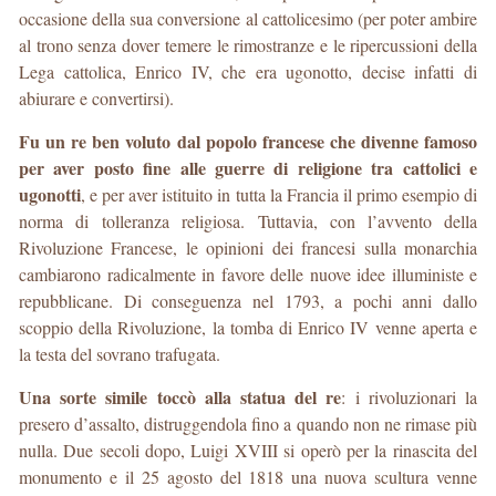
occasione della sua conversione al cattolicesimo (per poter ambire
al trono senza dover temere le rimostranze e le ripercussioni della
Lega cattolica, Enrico IV, che era ugonotto, decise infatti di
abiurare e convertirsi).
Fu un re ben voluto dal popolo francese che divenne famoso
per aver posto fine alle guerre di religione tra cattolici e
ugonotti
, e per aver istituito in tutta la Francia il primo esempio di
norma di tolleranza religiosa. Tuttavia, con l’avvento della
Rivoluzione Francese, le opinioni dei francesi sulla monarchia
cambiarono radicalmente in favore delle nuove idee illuministe e
repubblicane. Di conseguenza nel 1793, a pochi anni dallo
scoppio della Rivoluzione, la tomba di Enrico IV venne aperta e
la testa del sovrano trafugata.
Una sorte simile toccò alla statua del re
: i rivoluzionari la
presero d’assalto, distruggendola fino a quando non ne rimase più
nulla. Due secoli dopo, Luigi XVIII si operò per la rinascita del
monumento e il 25 agosto del 1818 una nuova scultura venne