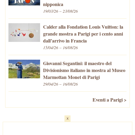
nipponica
19/03/26 – 23/08/26
Calder alla Fondation Louis Vuitton: la
grande mostra a Parigi per i cento anni
dall’arrivo in Francia
15/04/26 – 16/08/26
Giovanni Segantini: il maestro del
Divisionismo italiano in mostra al Museo
Marmottan Monet di Parigi
29/04/26 – 16/08/26
Eventi a Parigi >
x
Home
-
Cosa fare/vedere
-
Eventi a Parigi
-
Mangiare e Bere
-
Trasporti
-
Vivere a Parigi
-
Curiosità
-
Newsletter