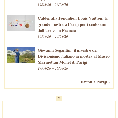
19/03/26 – 23/08/26
Calder alla Fondation Louis Vuitton: la
grande mostra a Parigi per i cento anni
dall’arrivo in Francia
15/04/26 – 16/08/26
Giovanni Segantini: il maestro del
Divisionismo italiano in mostra al Museo
Marmottan Monet di Parigi
29/04/26 – 16/08/26
Eventi a Parigi >
x
Home
-
Cosa fare/vedere
-
Eventi a Parigi
-
Mangiare e Bere
-
Trasporti
-
Vivere a Parigi
-
Curiosità
-
Newsletter
© VivaParigi.com - P.IVA: 11657680010 -
info@vivaparigi.com
-
Lavora con Noi
-