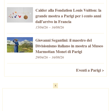
Calder alla Fondation Louis Vuitton: la
grande mostra a Parigi per i cento anni
dall’arrivo in Francia
15/04/26 – 16/08/26
Giovanni Segantini: il maestro del
Divisionismo italiano in mostra al Museo
Marmottan Monet di Parigi
29/04/26 – 16/08/26
Eventi a Parigi >
x
Home
-
Cosa fare/vedere
-
Eventi a Parigi
-
Mangiare e Bere
-
Trasporti
-
Vivere a Parigi
-
Curiosità
-
Newsletter
© VivaParigi.com - P.IVA: 11657680010 -
info@vivaparigi.com
-
Lavora con Noi
-
Privacy Policy
-
Cookie Policy
-
Mappa del Sito
-
Contatti
-
Facebook