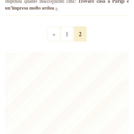
Trovare casa a Parigi è
stupenda quanto inaccogliente città!
un’impresa molto ardua
»
2
«
1