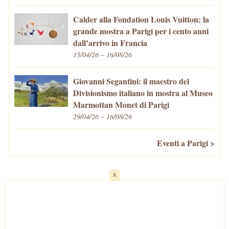
Calder alla Fondation Louis Vuitton: la
grande mostra a Parigi per i cento anni
dall’arrivo in Francia
15/04/26 – 16/08/26
Giovanni Segantini: il maestro del
Divisionismo italiano in mostra al Museo
Marmottan Monet di Parigi
29/04/26 – 16/08/26
Eventi a Parigi >
x
Home
-
Cosa fare/vedere
-
Eventi a Parigi
-
Mangiare e Bere
-
Trasporti
-
Vivere a Parigi
-
Curiosità
-
Newsletter
© VivaParigi.com - P.IVA: 11657680010 -
info@vivaparigi.com
-
Lavora con Noi
-
Privacy Policy
-
Cookie Policy
-
Mappa del Sito
-
Contatti
-
Facebook