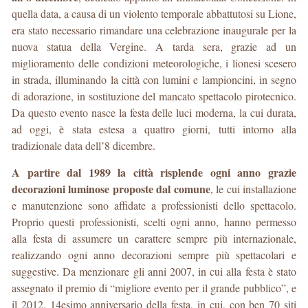
quella data, a causa di un violento temporale abbattutosi su Lione,
era stato necessario rimandare una celebrazione inaugurale per la
nuova statua della Vergine. A tarda sera, grazie ad un
miglioramento delle condizioni meteorologiche, i lionesi scesero
in strada, illuminando la città con lumini e lampioncini, in segno
di adorazione, in sostituzione del mancato spettacolo pirotecnico.
Da questo evento nasce la festa delle luci moderna, la cui durata,
ad oggi, è stata estesa a quattro giorni, tutti intorno alla
tradizionale data dell’8 dicembre.
A partire dal 1989 la città risplende ogni anno grazie
decorazioni luminose proposte dal comune
, le cui installazione
e manutenzione sono affidate a professionisti dello spettacolo.
Proprio questi professionisti, scelti ogni anno, hanno permesso
alla festa di assumere un carattere sempre più internazionale,
realizzando ogni anno decorazioni sempre più spettacolari e
suggestive. Da menzionare gli anni 2007, in cui alla festa è stato
assegnato il premio di “migliore evento per il grande pubblico”, e
il 2012, 14esimo anniversario della festa, in cui, con ben 70 siti