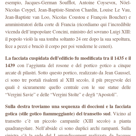
esempio, Jacques-German Soufflot, Antoine Coysevox, Nöel-
Nicolas Coypel, Jean-Baptiste-Siméon Chardin, Louise Le Vau,
Jean-Baptiste van Loo, Nicolas Coustou e François Boucher) e
amministratori della corte di Francia (ricordiamo qui l’incredibile
vicenda dell’impopolare Concini, ministro del sovrano Luigi XIII:
il popolo violò la sua tomba soltanto 24 ore dopo la sua sepoltura,
fece a pezzi e bruciò il corpo per poi venderne le ceneri).
La facciata cuspidata dell’edificio fu modificata tra il 1435 e il
1439
con l’aggiunta del rosone e del portico gotico a cinque
arcate di pilastri. Sotto questo portico, realizzato da Jean Gaussel,
ci sono tre portali risalenti al XIII secolo, il più pregevole dei
quali è sicuramente quello centrale con le sue statue delle
“Vergini Savie” e delle “Vergini Stolte” e degli “Apostoli”.
Sulla destra troviamo una sequenza di doccioni e la facciata
gotica (stile gotico fiammeggiante) del transetto sud
. Vicino al
transetto c’è un piccolo campanile (XIII secolo) a pianta
quadrangolare. Nell’abside ci sono duplici archi rampanti. Sulla
sinistra c’è la sede del I arrondissement realizzata da Jacques