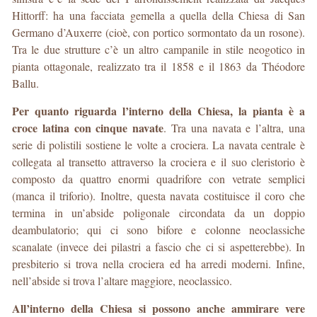
Hittorff: ha una facciata gemella a quella della Chiesa di San
Germano d’Auxerre (cioè, con portico sormontato da un rosone).
Tra le due strutture c’è un altro campanile in stile neogotico in
pianta ottagonale, realizzato tra il 1858 e il 1863 da Théodore
Ballu.
Per quanto riguarda l’interno della Chiesa, la pianta è a
croce latina con cinque navate
. Tra una navata e l’altra, una
serie di polistili sostiene le volte a crociera. La navata centrale è
collegata al transetto attraverso la crociera e il suo cleristorio è
composto da quattro enormi quadrifore con vetrate semplici
(manca il triforio). Inoltre, questa navata costituisce il coro che
termina in un’abside poligonale circondata da un doppio
deambulatorio; qui ci sono bifore e colonne neoclassiche
scanalate (invece dei pilastri a fascio che ci si aspetterebbe). In
presbiterio si trova nella crociera ed ha arredi moderni. Infine,
nell’abside si trova l’altare maggiore, neoclassico.
All’interno della Chiesa si possono anche ammirare vere