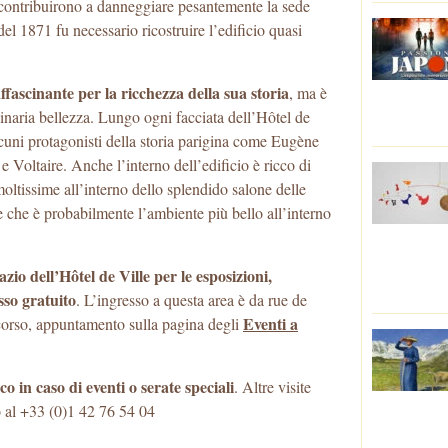
 contribuirono a danneggiare pesantemente la sede
el 1871 fu necessario ricostruire l’edificio quasi
ffascinante per la ricchezza della sua storia
, ma è
inaria bellezza. Lungo ogni facciata dell’Hôtel de
alcuni protagonisti della storia parigina come Eugène
Voltaire. Anche l’interno dell’edificio è ricco di
oltissime all’interno dello splendido salone delle
i, e che è probabilmente l’ambiente più bello all’interno
zio dell’Hôtel de Ville per le esposizioni,
sso gratuito
. L’ingresso a questa area è da rue de
Eventi a
 corso, appuntamento sulla pagina degli
ico in caso di eventi o serate speciali
. Altre visite
o al +33 (0)1 42 76 54 04