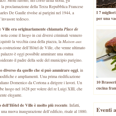
aco. Molti furono, nel corso della storia, gli
e la proclamazione della Terza Repubblica Francese
I 7 miglior
arles De Gaulle rivolse ai parigini nel 1944, a
per una va
l’invasore tedesco.
 de Ville era originariamente chiamata
Place de
 nota come il luogo in cui diversi criminali vennero
quistò la vecchia casa della piazza, la
Maison aux
r la costruzione dell’Hôtel de Ville, che venne ultimato
l palazzo è oggi possibile ammirare una statua
siderato il padre della sede del municipio parigino.
osto diverso da quello che si può ammirare oggi
, in
 modifiche e ampliamenti. Una prima riedificazione
10 Brasseri
taliano Domenico da Cortona a dirigere i lavori. Un
cucina fra
ebbe luogo nel 1628 per volere del re Luigi XIII, che
ente elegante.
o dell’Hôtel de Ville è molto più recente
. Infatti,
Eventi a
uì una nuova inaugurazione dell’edificio, risale al 1880.