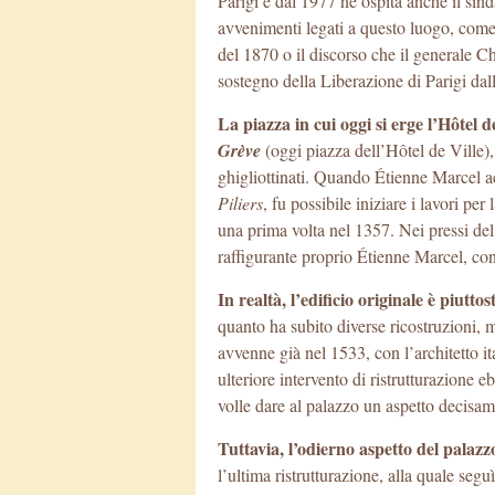
Parigi e dal 1977 ne ospita anche il sind
avvenimenti legati a questo luogo, com
del 1870 o il discorso che il generale Ch
sostegno della Liberazione di Parigi dal
La piazza in cui oggi si erge l’Hôtel
Grève
(oggi piazza dell’Hôtel de Ville),
ghigliottinati. Quando Étienne Marcel ac
Piliers
, fu possibile iniziare i lavori pe
una prima volta nel 1357. Nei pressi de
raffigurante proprio Étienne Marcel, con
In realtà, l’edificio originale è piutt
quanto ha subito diverse ricostruzioni,
avvenne già nel 1533, con l’architetto i
ulteriore intervento di ristrutturazione 
volle dare al palazzo un aspetto decisam
Tuttavia, l’odierno aspetto del palazz
l’ultima ristrutturazione, alla quale seg