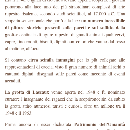
portarono alla luce uno dei più straordinari complessi di arte
rupestre risalente, secondo studi scientifici, al 17.000 a.C. Una
un numero incredibile
scoperta sensazionale che portò alla luce
di pitture storiche presenti sulle pareti e sul soffitto della
grotta
: centinaia di figure rupestri, di grandi animali quali cervi,
capre, rinoceronti, bisonti, dipinti con colori che vanno dal rosso
al mattone, all’ocra.
circa seimila immagini
Si contano
per lo più collegate alle
rappresentazioni di caccia, visto il gran numero di animali feriti o
catturati dipinti, disegnati sulle pareti come racconto di eventi
accaduti.
grotta di Lascaux
La
venne aperta nel 1948 e fu nominato
curatore l’insegnante dei ragazzi che la scoprirono; sin da subito
la grotta attirò numerosi turisti e curiosi, oltre un milione tra il
1948 e il 1963.
Patrimonio dell’Umanità
Prima ancora di esser dichiarata