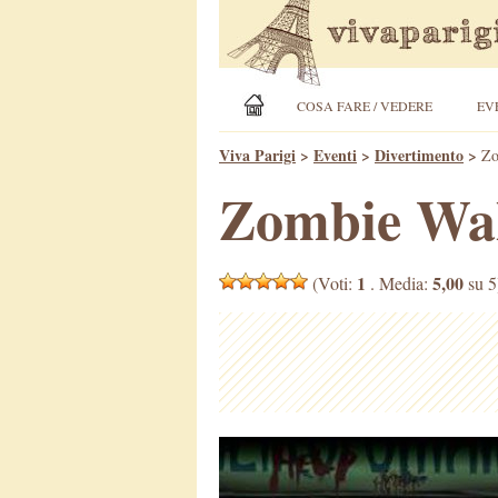
COSA FARE / VEDERE
EV
Viva Parigi
>
Eventi
>
Divertimento
>
Zo
Zombie Wa
1
5,00
(Voti:
. Media:
su 5