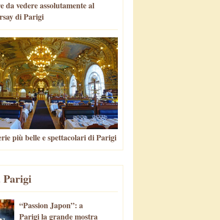
e da vedere assolutamente al
say di Parigi
rie più belle e spettacolari di Parigi
 Parigi
“Passion Japon”: a
Parigi la grande mostra