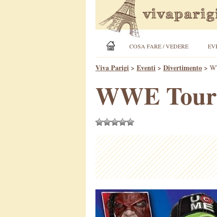
COSA FARE / VEDERE
EV
Viva Parigi
>
Eventi
>
Divertimento
>
WW
WWE Tour 