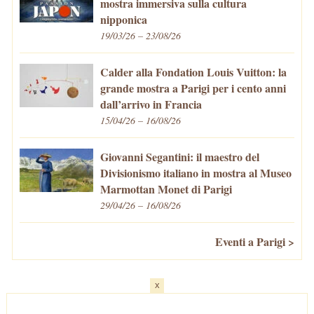
mostra immersiva sulla cultura
nipponica
19/03/26 – 23/08/26
Calder alla Fondation Louis Vuitton: la
grande mostra a Parigi per i cento anni
dall’arrivo in Francia
15/04/26 – 16/08/26
Giovanni Segantini: il maestro del
Divisionismo italiano in mostra al Museo
Marmottan Monet di Parigi
29/04/26 – 16/08/26
Eventi a Parigi >
x
Home
-
Cosa fare/vedere
-
Eventi a Parigi
-
Mangiare e Bere
-
Trasporti
-
Vivere a Parigi