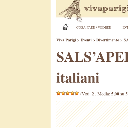
COSA FARE / VEDERE
EV
Viva Parigi
>
Eventi
>
Divertimento
>
SA
SALS’APERO
italiani
2
5,00
(Voti:
. Media:
su 5