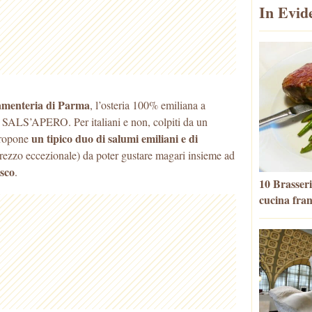
In Evid
amenteria di Parma
, l’osteria 100% emiliana a
il SALS’APERO. Per italiani e non, colpiti da un
un tipico duo di salumi emiliani e di
 propone
prezzo eccezionale) da poter gustare magari insieme ad
sco
.
10 Brasseri
cucina fra