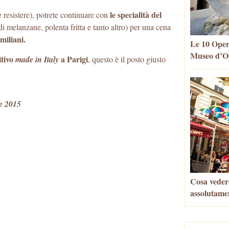
le specialità del
e resistere), potrete continuare con
di melanzane, polenta fritta e tanto altro) per una cena
emiliani.
Le 10 Oper
Museo d’Or
itivo
a Parigi
made in Italy
, questo è il posto giusto
e 2015
Cosa vedere
assolutame