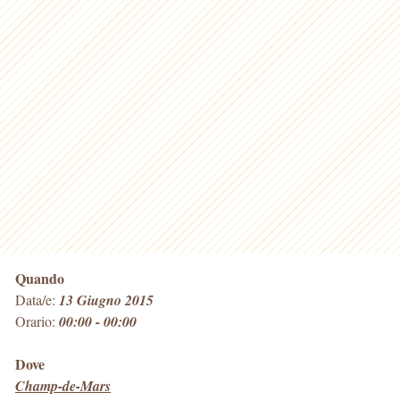
Quando
Data/e:
13 Giugno 2015
Orario:
00:00 - 00:00
Dove
Champ-de-Mars