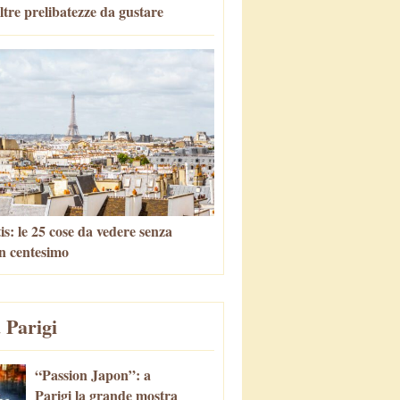
altre prelibatezze da gustare
is: le 25 cose da vedere senza
n centesimo
 Parigi
“Passion Japon”: a
Parigi la grande mostra