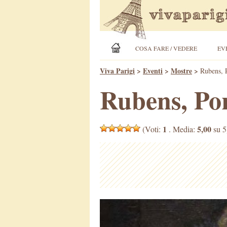
COSA FARE / VEDERE
EV
Viva Parigi
>
Eventi
>
Mostre
>
Rubens, P
Rubens, Por
1
5,00
(Voti:
. Media:
su 5