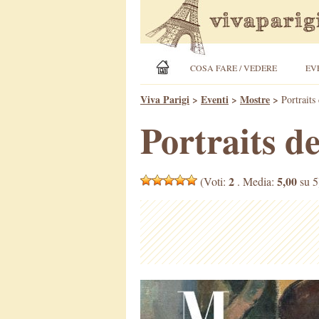
COSA FARE / VEDERE
EV
Viva Parigi
>
Eventi
>
Mostre
>
Portraits
Portraits d
2
5,00
(Voti:
. Media:
su 5