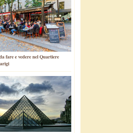
da fare e vedere nel Quartiere
arigi