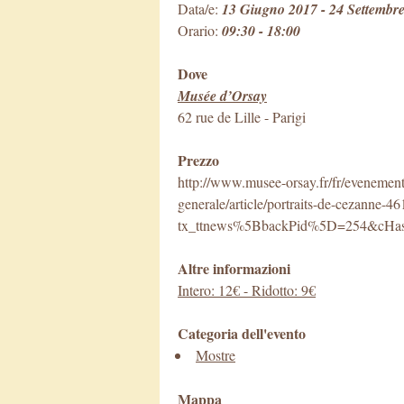
Data/e:
13 Giugno 2017 - 24 Settembr
Orario:
09:30 - 18:00
Dove
Musée d’Orsay
62 rue de Lille
-
Parigi
Prezzo
http://www.musee-orsay.fr/fr/evenement
generale/article/portraits-de-cezanne-4
tx_ttnews%5BbackPid%5D=254&cHas
Altre informazioni
Intero: 12€ - Ridotto: 9€
Categoria dell'evento
Mostre
Mappa