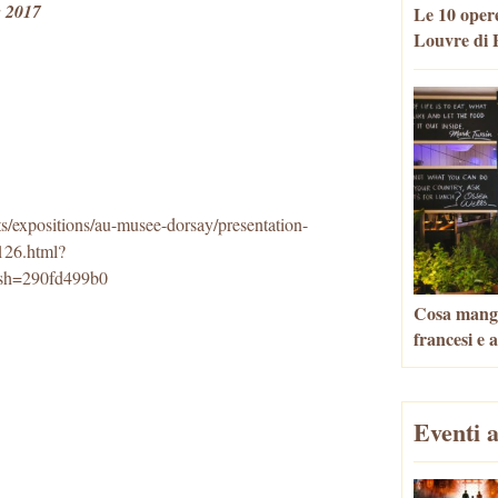
e 2017
Le 10 opere
Louvre di P
s/expositions/au-musee-dorsay/presentation-
6126.html?
h=290fd499b0
Cosa mangia
francesi e 
Eventi a