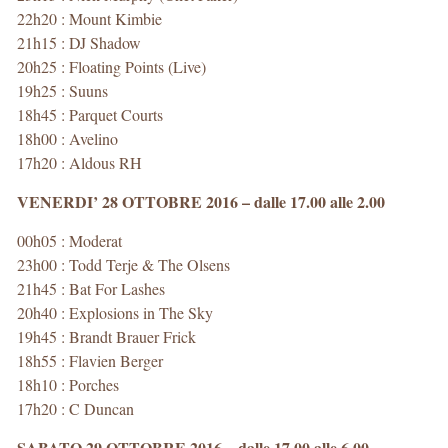
22h20 : Mount Kimbie
21h15 : DJ Shadow
20h25 : Floating Points (Live)
19h25 : Suuns
18h45 : Parquet Courts
18h00 : Avelino
17h20 : Aldous RH
VENERDI’ 28 OTTOBRE 2016 – dalle 17.00 alle 2.00
00h05 : Moderat
23h00 : Todd Terje & The Olsens
21h45 : Bat For Lashes
20h40 : Explosions in The Sky
19h45 : Brandt Brauer Frick
18h55 : Flavien Berger
18h10 : Porches
17h20 : C Duncan
SABATO 29 OTTOBRE 2016 – dalle 17.00 alle 6.00